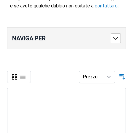
e se avete qualche dubbio non esitate a
contattarci
.
NAVIGA PER
Griglia
Lista
Mostra come
Ord