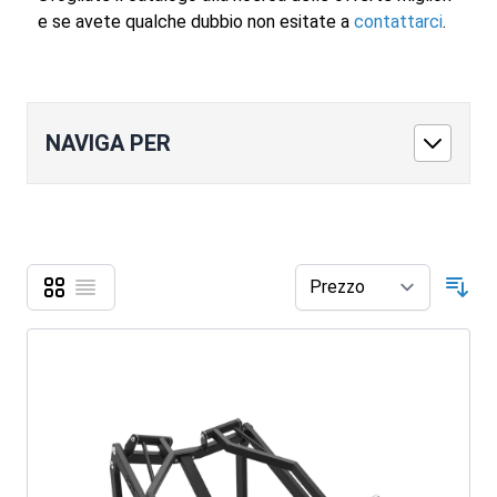
e se avete qualche dubbio non esitate a
contattarci
.
NAVIGA PER
Griglia
Lista
Mostra come
Ord