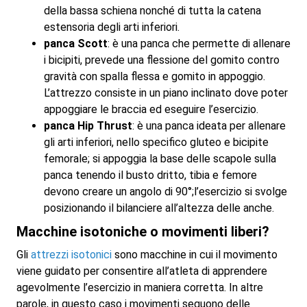
della bassa schiena nonché di tutta la catena
estensoria degli arti inferiori.
panca Scott
: è una panca che permette di allenare
i bicipiti, prevede una flessione del gomito contro
gravità con spalla flessa e gomito in appoggio.
L’attrezzo consiste in un piano inclinato dove poter
appoggiare le braccia ed eseguire l’esercizio.
panca Hip Thrust
: è una panca ideata per allenare
gli arti inferiori, nello specifico gluteo e bicipite
femorale; si appoggia la base delle scapole sulla
panca tenendo il busto dritto, tibia e femore
devono creare un angolo di 90°;l’esercizio si svolge
posizionando il bilanciere all’altezza delle anche.
Macchine isotoniche o movimenti liberi?
Gli
attrezzi isotonici
sono macchine in cui il movimento
viene guidato per consentire all’atleta di apprendere
agevolmente l’esercizio in maniera corretta. In altre
parole, in questo caso i movimenti seguono delle