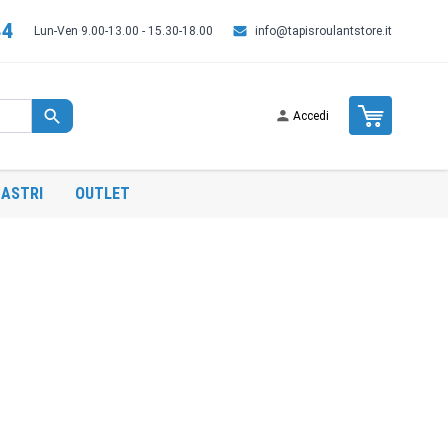
44
Lun-Ven 9.00-13.00 - 15.30-18.00
info@tapisroulantstore.it
Cart
Accedi
ASTRI
OUTLET