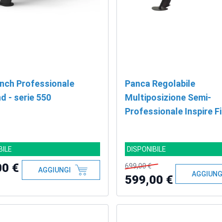
ench Professionale
Panca Regolabile
d - serie 550
Multiposizione Semi-
Professionale Inspire F
Bench SCS + CODICE 
BILE
DISPONIBILE
00 €
699,00 €
AGGIUNGI
AGGIUNG
599,00 €