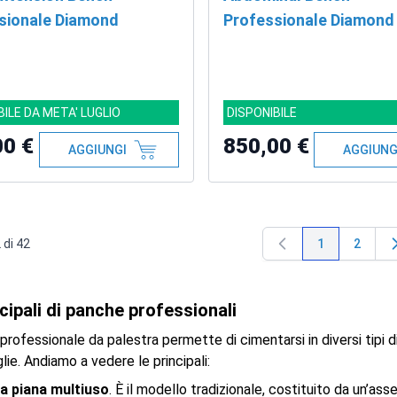
sionale Diamond
Professionale Diamond
BILE DA META' LUGLIO
DISPONIBILE
00 €
850,00 €
AGGIUNGI
AGGIUNG
2
di
42
1
2
Attualmente s
Pagina
ncipali di panche professionali
rofessionale da palestra permette di cimentarsi in diversi tipi 
lie. Andiamo a vedere le principali:
a piana multiuso
. È il modello tradizionale, costituito da un’as