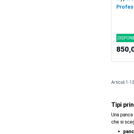
Profes
DISPONI
850,
Articoli
1
-
1
Tipi pri
Una panca p
che si sceg
panc