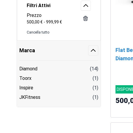
Filtri Attivi
Prezzo
500,00 € - 999,99 €
Cancella tutto
Flat B
Marca
Diamon
Diamond
(14)
Toorx
(1)
Inspire
(1)
DISPONI
JKFitness
(1)
500,