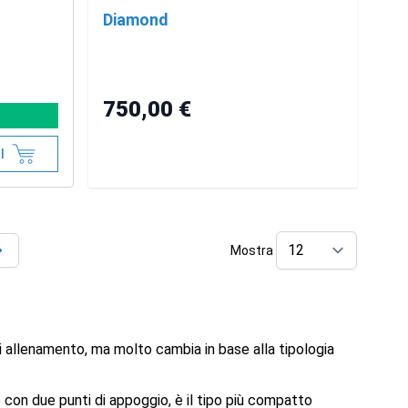
Diamond
750,00 €
I
Mostra
tai leggendo la pagina
per pag
di allenamento, ma molto cambia in base alla tipologia
se con due punti di appoggio, è il tipo più compatto