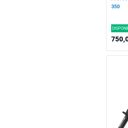
350
DISPONI
750,