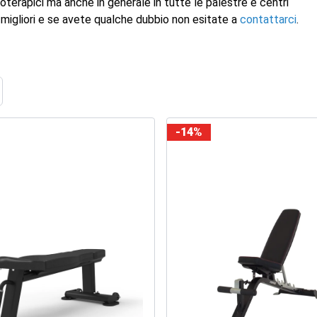
isioterapici ma anche in generale in tutte le palestre e centri
te migliori e se avete qualche dubbio non esitate a
contattarci
.
ome
-14%