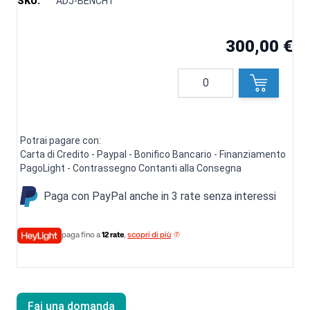
SKU:
ADJ-BENCH1
300,00 €
Quantità
Potrai pagare con:
Carta di Credito - Paypal - Bonifico Bancario - Finanziamento
PagoLight - Contrassegno Contanti alla Consegna
Paga con PayPal anche in 3 rate senza interessi
paga fino a
12 rate
,
scopri di più
Fai una domanda