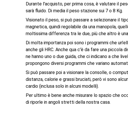
Durante l'acquisto, per prima cosa, è valutare il pes
sarà fluido. Di media il peso stazione sui 7 o 8 Kg.
Visionato il peso, si può passare a selezionare il t
magnetica, quindi regolabile da una manopola, quelle
moltissima differenza tra le due, più che altro è un
Di molta importanza poi sono i programmi che un'elli
anche gli HRC. Anche qua c'è da fare una piccola di
ne hanno uno o due guida, che ci indicano a che liv
propongono diversi programmi che variano automati
Si può passare poi a visionare la consolle, o comp
distanza, calorie e grassi bruciati, però vi sono al
cardio (inclusa solo in alcuni modelli).
Per ultimo è bene anche misurare lo spazio che occ
di riporle in angoli stretti della nostra casa.