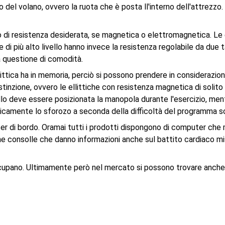
o del volano, ovvero la ruota che è posta ll'interno dell'attrezzo. 
ipo di resistenza desiderata, se magnetica o elettromagnetica. Le
 di più alto livello hanno invece la resistenza regolabile da due 
a questione di comodità.
ttica ha in memoria, perciò si possono prendere in considerazione 
stinzione, ovvero le ellittiche con resistenza magnetica di soli
ello deve essere posizionata la manopola durante l'esercizio, men
camente lo sforozo a seconda della difficoltà del programma s
uter di bordo. Oramai tutti i prodotti dispongono di computer ch
cune consolle che danno informazioni anche sul battito cardiaco m
upano. Ultimamente però nel mercato si possono trovare anche de