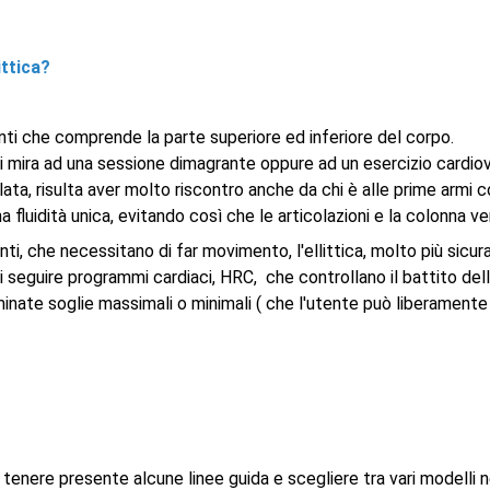
ittica?
enti che comprende la parte superiore ed inferiore del corpo.
i mira ad una sessione dimagrante oppure ad un esercizio cardio
ta, risulta aver molto riscontro anche da chi è alle prime armi con 
uidità unica, evitando così che le articolazioni e la colonna ve
ti, che necessitano di far movimento, l'ellittica, molto più sicur
 di seguire programmi cardiaci, HRC, che controllano il battito de
inate soglie massimali o minimali ( che l'utente può liberamente
e tenere presente alcune linee guida e scegliere tra vari modelli 