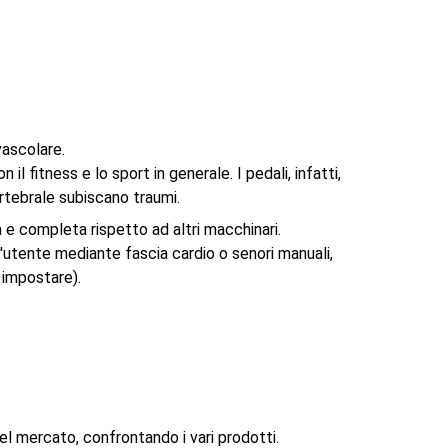
vascolare.
il fitness e lo sport in generale. I pedali, infatti,
rtebrale subiscano traumi.
a e completa rispetto ad altri macchinari.
ll'utente mediante fascia cardio o senori manuali,
 impostare).
nel mercato, confrontando i vari prodotti.