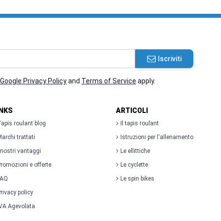
Iscriviti
Google Privacy Policy
and
Terms of Service
apply.
INKS
ARTICOLI
apis roulant blog
Il tapis roulant
archi trattati
Istruzioni per l'allenamento
 nostri vantaggi
Le ellittiche
romozioni e offerte
Le cyclette
FAQ
Le spin bikes
rivacy policy
VA Agevolata