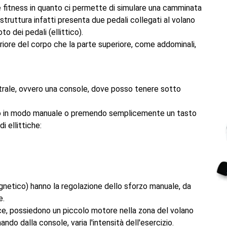
me fitness in quanto ci permette di simulare una camminata
struttura infatti presenta due pedali collegati al volano
o dei pedali (ellittico).
eriore del corpo che la parte superiore, come addominali,
trale, ovvero una console, dove posso tenere sotto
zio, o in modo manuale o premendo semplicemente un tasto
i ellittiche:
gnetico) hanno la regolazione dello sforzo manuale, da
e.
ce, possiedono un piccolo motore nella zona del volano
ndo dalla console, varia l'intensità dell'esercizio.