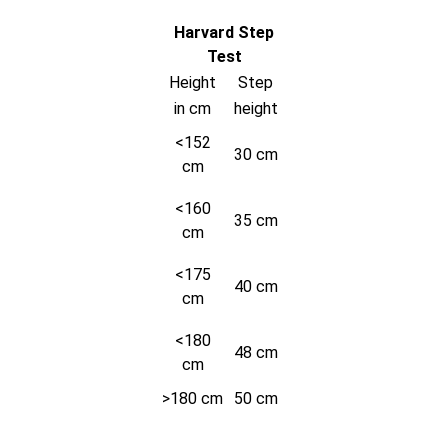
Harvard Step
Test
Height
Step
in cm
height
<152
30 cm
cm
<160
35 cm
cm
<175
40 cm
cm
<180
48 cm
cm
>180 cm
50 cm