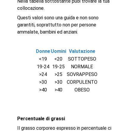
Nella tabella sottostante puoi trovare la tua
collocazione.
Questi valori sono una guida e non sono
garantiti, soprattutto non per persone
ammalate, bambini ed anziani.
Donne
Uomini
Valutazione
<19
<20
SOTTOPESO
19-24
19-25
NORMALE
>24
>25
SOVRAPPESO
>30
>30
CORPULENTO
>40
>40
OBESO
Percentuale di grassi
Il grasso corporeo espresso in percentuale ci