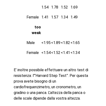
1.54
1.78
1.52
1.69
Female
1.41
1.57
1.34
1.49
too
weak
Male
<1.95
<1.89
<1.82
<1.65
Female
<1.54
<1.52
<1.41
<1.34
E’ inoltre possibile effettuare un altro test di
resistenza: l’”Harvard Step Test”. Per questa
prova avete bisogno di un
cardiofrequenzimetro, un cronometro, un
gradino o una panca. L’altezza della panca o
delle scale dipende dalla vostra altezza.