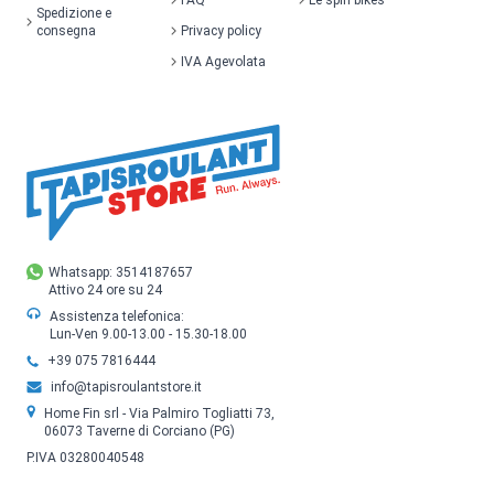
FAQ
Le spin bikes
Spedizione e
consegna
Privacy policy
IVA Agevolata
Whatsapp: 3514187657
Attivo 24 ore su 24
Assistenza telefonica:
Lun-Ven 9.00-13.00 - 15.30-18.00
+39 075 7816444
info@tapisroulantstore.it
Home Fin srl - Via Palmiro Togliatti 73,
06073 Taverne di Corciano (PG)
P.IVA 03280040548