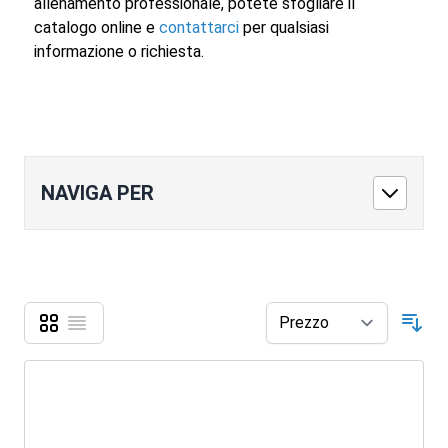
allenamento professionale, potete sfogliare il
catalogo online e
contattarci
per qualsiasi
informazione o richiesta.
NAVIGA PER
Griglia
Lista
Mostra come
Ord