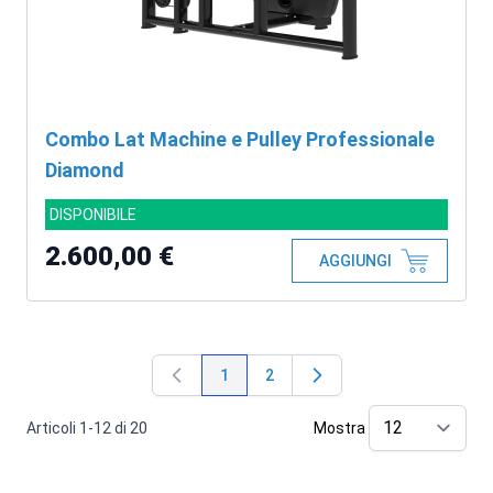
Combo Lat Machine e Pulley Professionale
Diamond
DISPONIBILE
2.600,00 €
AGGIUNGI
1
2
Attualmente stai leggendo la pagina
Pagina
Articoli
1
-
12
di
20
Mostra
pe