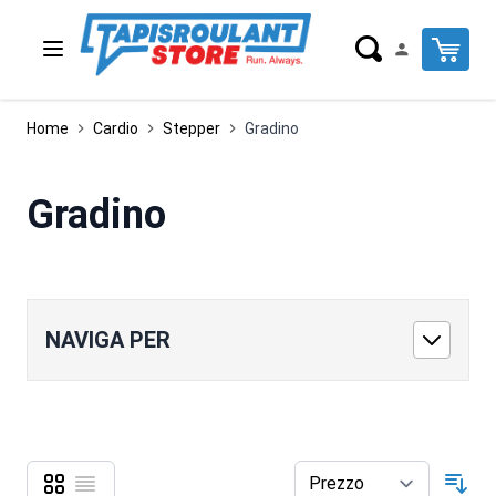
Salta al contenuto
Cart
Home
Cardio
Stepper
Gradino
Gradino
NAVIGA PER
Griglia
Lista
Mostra come
Ord