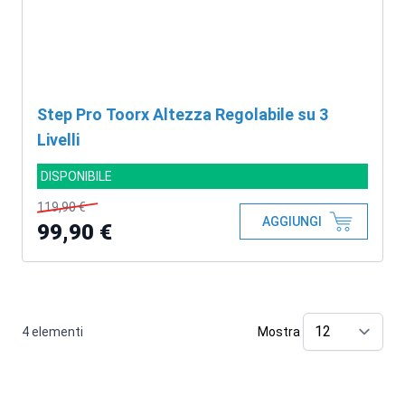
Step Pro Toorx Altezza Regolabile su 3
Livelli
DISPONIBILE
119,90 €
AGGIUNGI
99,90 €
4
elementi
Mostra
pe