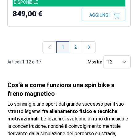
DISPONIBILE
849,00 €
AGGIUNGI
1
2
Attualmente stai leggendo la pagina
Pagina
Articoli
1
-
12
di
17
Mostra
pe
Cos’è e come funziona una spin bike a
freno magnetico
Lo spinning è uno sport dal grande successo per il suo
stretto legame fra
allenamento fisico e tecniche
motivazionali
. Le lezioni si svolgono a ritmo di musica e
la concentrazione, nonché il coinvolgimento mentale
derivante dalla simulazione del percorso su strada,