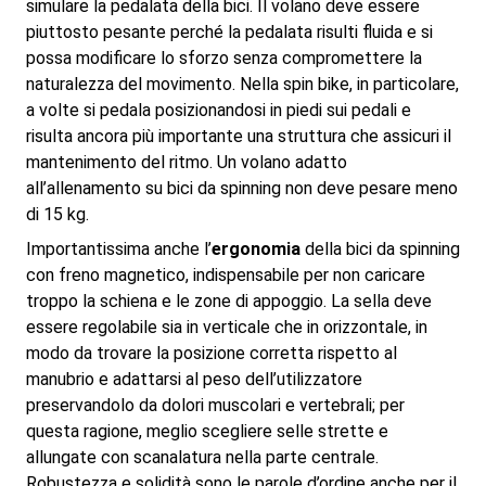
simulare la pedalata della bici. Il volano deve essere
piuttosto pesante perché la pedalata risulti fluida e si
possa modificare lo sforzo senza compromettere la
naturalezza del movimento. Nella spin bike, in particolare,
a volte si pedala posizionandosi in piedi sui pedali e
risulta ancora più importante una struttura che assicuri il
mantenimento del ritmo. Un volano adatto
all’allenamento su bici da spinning non deve pesare meno
di 15 kg.
Importantissima anche l’
ergonomia
della bici da spinning
con freno magnetico, indispensabile per non caricare
troppo la schiena e le zone di appoggio. La sella deve
essere regolabile sia in verticale che in orizzontale, in
modo da trovare la posizione corretta rispetto al
manubrio e adattarsi al peso dell’utilizzatore
preservandolo da dolori muscolari e vertebrali; per
questa ragione, meglio scegliere selle strette e
allungate con scanalatura nella parte centrale.
Robustezza e solidità sono le parole d’ordine anche per il