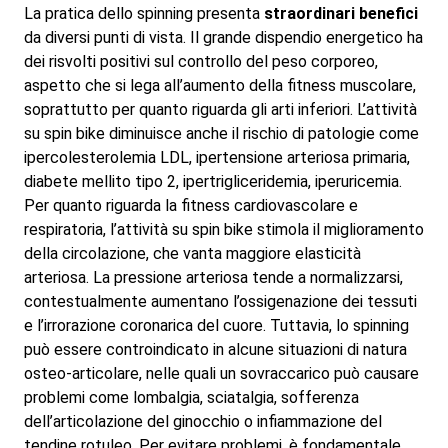
La pratica dello spinning presenta
straordinari benefici
da diversi punti di vista. Il grande dispendio energetico ha
dei risvolti positivi sul controllo del peso corporeo,
aspetto che si lega all’aumento della fitness muscolare,
soprattutto per quanto riguarda gli arti inferiori. L’attività
su spin bike diminuisce anche il rischio di patologie come
ipercolesterolemia LDL, ipertensione arteriosa primaria,
diabete mellito tipo 2, ipertrigliceridemia, iperuricemia.
Per quanto riguarda la fitness cardiovascolare e
respiratoria, l’attività su spin bike stimola il miglioramento
della circolazione, che vanta maggiore elasticità
arteriosa. La pressione arteriosa tende a normalizzarsi,
contestualmente aumentano l’ossigenazione dei tessuti
e l’irrorazione coronarica del cuore. Tuttavia, lo spinning
può essere controindicato in alcune situazioni di natura
osteo-articolare, nelle quali un sovraccarico può causare
problemi come lombalgia, sciatalgia, sofferenza
dell’articolazione del ginocchio o infiammazione del
tendine rotuleo. Per evitare problemi, è fondamentale