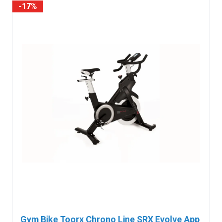
-17%
Gym Bike Toorx Chrono Line SRX Evolve App