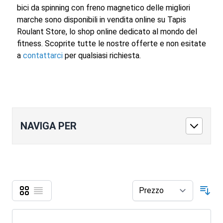
bici da spinning con freno magnetico delle migliori
marche sono disponibili in vendita online su Tapis
Roulant Store, lo shop online dedicato al mondo del
fitness. Scoprite tutte le nostre offerte e non esitate
a
contattarci
per qualsiasi richiesta.
NAVIGA PER
Griglia
Lista
Mostra come
Ord