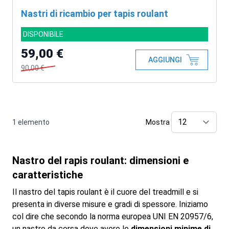
Nastri di ricambio per tapis roulant
DISPONIBILE
59,00 €
AGGIUNGI
90,00 €
1
elemento
Mostra
pe
Nastro del rapis roulant: dimensioni e
caratteristiche
Il nastro del tapis roulant è il cuore del treadmill e si
presenta in diverse misure e gradi di spessore. Iniziamo
col dire che secondo la norma europea UNI EN 20957/6,
un nastro da corsa deve avere le
dimensioni minime di