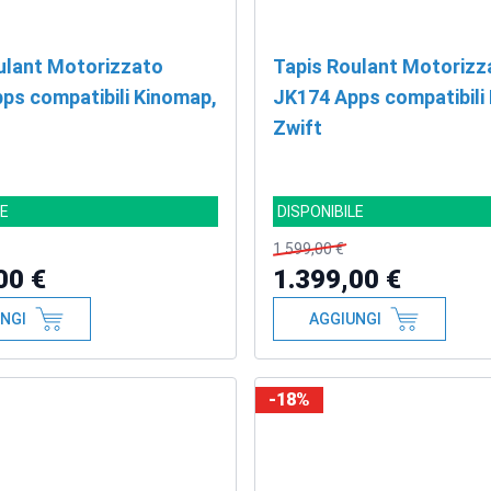
ulant Motorizzato
Tapis Roulant Motorizz
ps compatibili Kinomap,
JK174 Apps compatibili
Zwift
LE
DISPONIBILE
1.599,00 €
00 €
1.399,00 €
NGI
AGGIUNGI
-18%