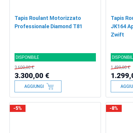
Tapis Roulant Motorizzato
Tapis Ro
Professionale Diamond T81
JK164 Ap
Zwift
DISPONIBILE
DISPONIBI
3.600,00 €
1.499,00 €
3.300,00 €
1.299,
AGGIUNGI
AGGIU
-5%
-8%