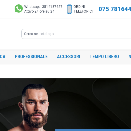
Whatsapp: 3514187657
ORDINI
075 78164
Attivo 24 ore su 24
TELEFONICI
Search
ICA
PROFESSIONALE
ACCESSORI
TEMPO LIBERO
N