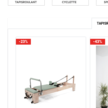
TAPIS
-23%
-43%