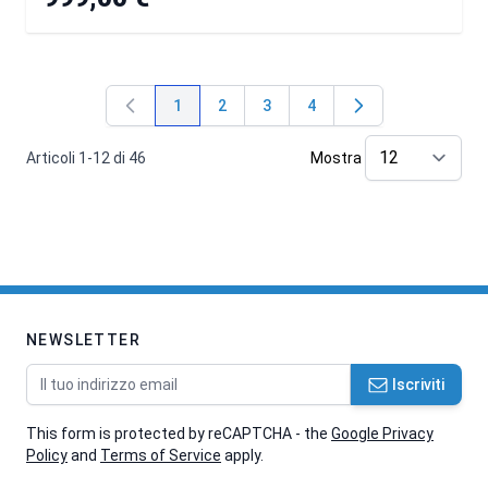
1
2
3
4
Attualmente stai leggendo la pagina
Pagina
Pagina
Pagina
Articoli
1
-
12
di
46
Mostra
pe
NEWSLETTER
Indirizzo email
Iscriviti
This form is protected by reCAPTCHA - the
Google Privacy
Policy
and
Terms of Service
apply.