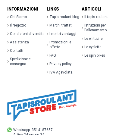
INFORMAZIONI
LINKS
ARTICOLI
Chi Siamo
Tapis roulant blog
Il tapis roulant
Il Negozio
Marchi trattati
Istruzioni per
l'allenamento
Condizioni di vendita
I nostri vantaggi
Le ellittiche
Assistenza
Promozioni e
offerte
Le cyclette
Contatti
FAQ
Le spin bikes
Spedizione e
consegna
Privacy policy
IVA Agevolata
Whatsapp: 3514187657
Attivo 24 ore su 24