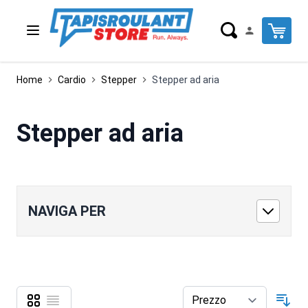
Salta al contenuto
Cart
Home
Cardio
Stepper
Stepper ad aria
Stepper ad aria
NAVIGA PER
Griglia
Lista
Mostra come
Ord