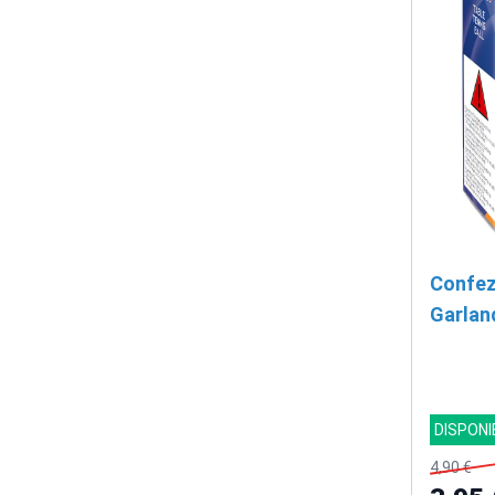
Confez
Garland
DISPONI
4,90 €