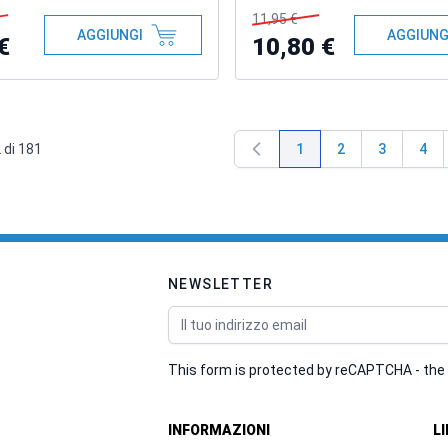
11,95 €
AGGIUNGI
AGGIUNG
€
10,80 €
2
di
181
1
2
3
4
Attualmente stai legge
Pagina
Pagina
Pagi
NEWSLETTER
Indirizzo email
This form is protected by reCAPTCHA - the
INFORMAZIONI
L