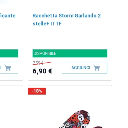
ficante
Racchetta Storm Garlando 2
stelle+ ITTF
DISPONIBILE
7,55 €
I
AGGIUNGI
6,90 €
-18%