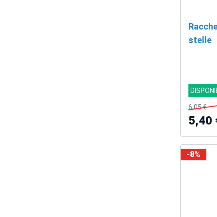
Racche
stelle
DISPONI
6,05 €
5,40 
-8%