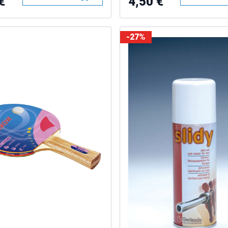
€
4,50 €
-27%