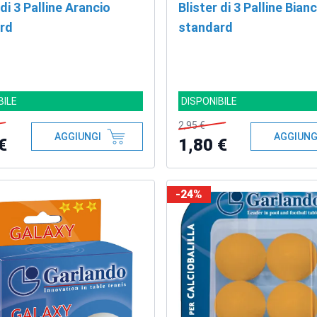
 di 3 Palline Arancio
Blister di 3 Palline Bian
rd
standard
BILE
DISPONIBILE
2,95 €
AGGIUNGI
AGGIUNG
€
1,80 €
-24%