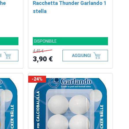
che
Racchetta Thunder Garlando 1
stella
DISPONIBILE
4,45 €
I
AGGIUNGI
3,90 €
-24%