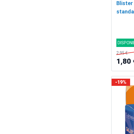
Blister
standa
DISPONI
2,95 €
1,80 
-19%