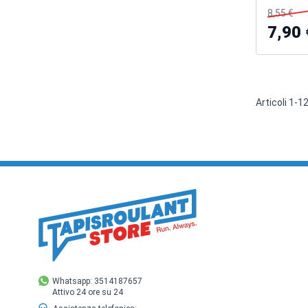
8,55 €
7,90 
Articoli
1
-
1
Whatsapp: 3514187657
Attivo 24 ore su 24