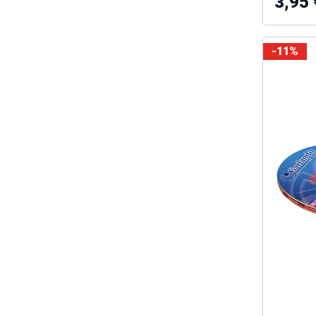
3,95 
-11%