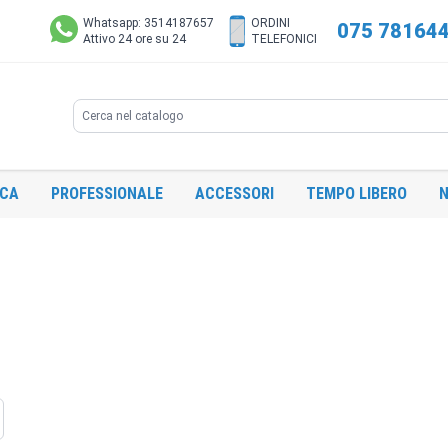
Whatsapp: 3514187657
ORDINI
075 78164
Attivo 24 ore su 24
TELEFONICI
Search
ICA
PROFESSIONALE
ACCESSORI
TEMPO LIBERO
N
ome