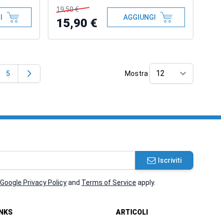
19,50 €
I
AGGIUNGI
15,90 €
5
Mostra
ndo la pagina
na
Pagina
per pag
Iscriviti
Google Privacy Policy
and
Terms of Service
apply.
INKS
ARTICOLI