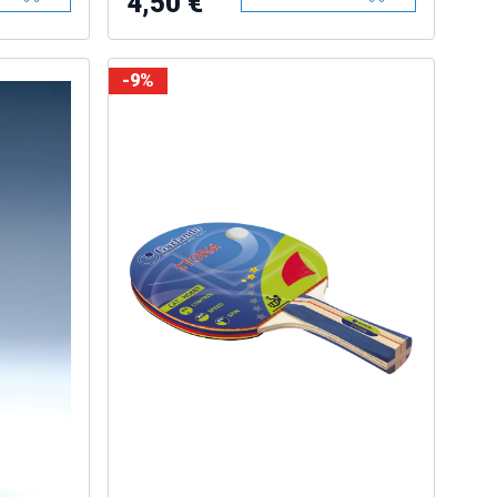
4,50 €
-9%