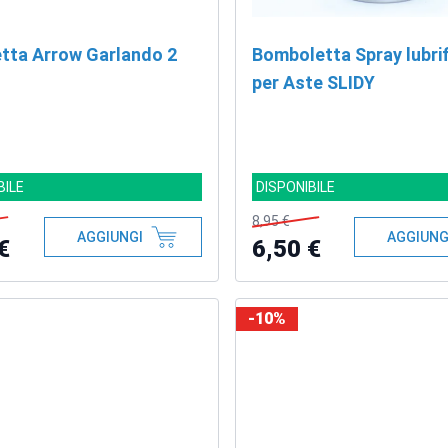
tta Arrow Garlando 2
Bomboletta Spray lubri
per Aste SLIDY
BILE
DISPONIBILE
8,95 €
AGGIUNGI
AGGIUNG
€
6,50 €
-10%