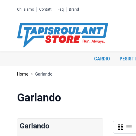
Salta al contenuto
Chi siamo
Contatti
Faq
Brand
CARDIO
PESIST
Home
Garlando
Garlando
Garlando
Griglia
Lista
Mostra c