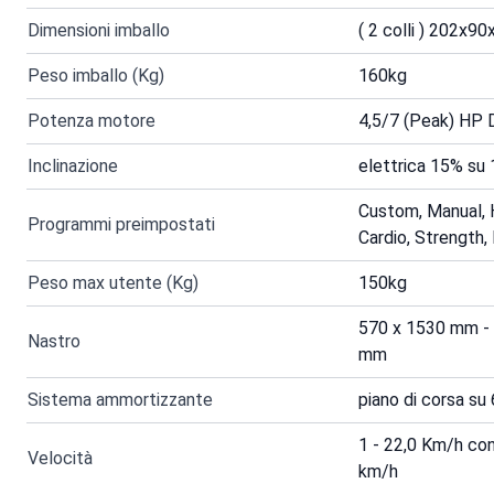
Dimensioni imballo
( 2 colli ) 202x9
Peso imballo (Kg)
160kg
Potenza motore
4,5/7 (Peak) H
Inclinazione
elettrica 15% su 1
Custom, Manual, Hi
Programmi preimpostati
Cardio, Strength,
Peso max utente (Kg)
150kg
570 x 1530 mm - 
Nastro
mm
Sistema ammortizzante
piano di corsa su
1 - 22,0 Km/h con
Velocità
km/h