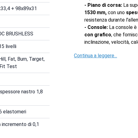
- Piano di corsa:
La supe
0x33,4 + 98x89x31
1530 mm,
con uno
spes
resistenza durante l'all
- Console:
La console è 
P DC BRUSHLESS
con grafico
, che fornis
inclinazione, velocità, c
5 livelli
Continua a leggere...
ll, Fat, Burn, Target,
 Fit Test
spessore nastro 1,8
 6 elastomeri
 incremento di 0,1