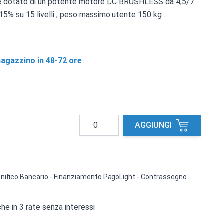
 è dotato di un potente motore DC BRUSHLESS da 4,5/7
 15% su 15 livelli , peso massimo utente 150 kg .
agazzino in 48-72 ore
Quantità
AGGIUNGI
 Bonifico Bancario - Finanziamento PagoLight - Contrassegno
e in 3 rate senza interessi