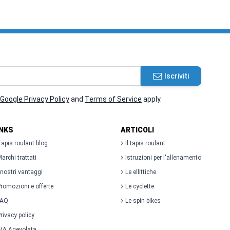
Iscriviti
Google Privacy Policy
and
Terms of Service
apply.
INKS
ARTICOLI
apis roulant blog
Il tapis roulant
archi trattati
Istruzioni per l'allenamento
 nostri vantaggi
Le ellittiche
romozioni e offerte
Le cyclette
FAQ
Le spin bikes
rivacy policy
VA Agevolata