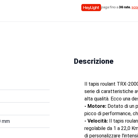
paga fino a
36 rate
,
scop
Descrizione
Il tapis roulant TRX-200
serie di caratteristiche 
alta qualità. Ecco una de
- Motore:
Dotato di un
picco di performance, che
- Velocità:
Il tapis roul
0 mm
regolabile da 1 a 22,0 K
di personalizzare l'intens