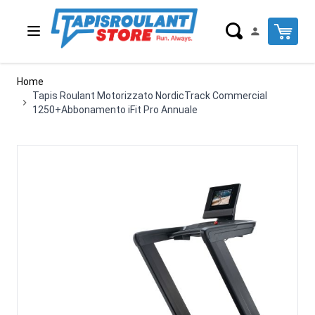
Salta al contenuto
Cart
Home
Tapis Roulant Motorizzato NordicTrack Commercial
1250+Abbonamento iFit Pro Annuale