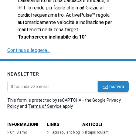
L'allenamento in zona cardiaca è efficace, e
iFIT lo rende più facile che mai! Grazie al
cardiofrequenzimetro, ActivePulse™ regola
automaticamente velocità e inclinazione per
mantenerti nella zona target.
Touchscreen inclinabile da 10"
Continua a leggere...
NEWSLETTER
Indirizzo email
Iscriviti
This form is protected by reCAPTCHA - the
Google Privacy
Policy
and
Terms of Service
apply.
INFORMAZIONI
LINKS
ARTICOLI
Chi Siamo
Tapis roulant blog
Il tapis roulant