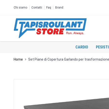
Salta al contenuto
Chi siamo
Contatti
Faq
Brand
CARDIO
PESIST
Home
Set Piane di Copertura Garlando per trasformazione