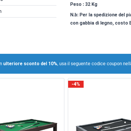
Peso : 32 Kg
m
N.b: Per la spedizione del p
con gabbia di legno, costo 
trebbero interessare!
un
ulteriore sconto del 10%
, usa il seguente codice coupon nell
-4%