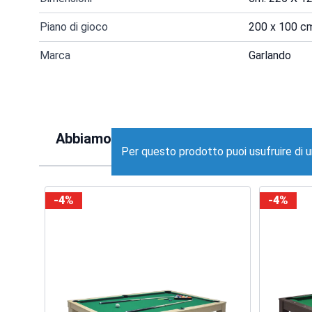
Piano di gioco
200 x 100 c
Marca
Garlando
Abbiamo trovato altri prodotti che ti po
Per questo prodotto puoi usufruire di 
-4%
-4%