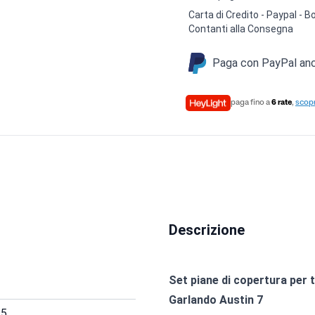
Carta di Credito - Paypal -
Contanti alla Consegna
Paga con PayPal anch
paga fino a
6 rate
,
scopr
Descrizione
Set piane di copertura per 
Garlando Austin 7
25