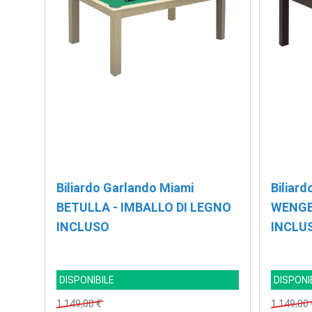
Biliardo Garlando Miami
Biliar
BETULLA - IMBALLO DI LEGNO
WENGE'
INCLUSO
INCLU
DISPONIBILE
DISPONI
1.149,00 €
1.149,00 