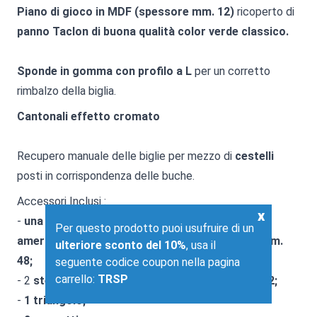
Piano di gioco in MDF (spessore mm. 12)
ricoperto di
panno Taclon di buona qualità color verde classico.
Sponde in gomma con profilo a L
per un corretto
rimbalzo della biglia.
Cantonali effetto cromato
Recupero manuale delle biglie per mezzo di
cestelli
posti in corrispondenza delle buche.
Accessori Inclusi :
x
-
una serie di biglie tipo "Standard" per il pool
Per questo prodotto puoi usufruire di un
americano diametro mm. 48 con biglia bianca mm.
ulteriore sconto del 10%
, usa il
48;
seguente codice coupon nella pagina
carrello:
TRSP
- 2
stecche in legno di ramino lunghezza cm. 122;
-
1 triangolo;