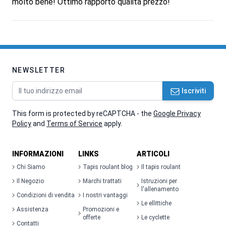
molto bene! Ottimo rapporto qualità prezzo!
NEWSLETTER
Indirizzo email
Iscriviti
This form is protected by reCAPTCHA - the
Google Privacy
Policy
and
Terms of Service
apply.
INFORMAZIONI
LINKS
ARTICOLI
Chi Siamo
Tapis roulant blog
Il tapis roulant
Il Negozio
Marchi trattati
Istruzioni per
l'allenamento
Condizioni di vendita
I nostri vantaggi
Le ellittiche
Assistenza
Promozioni e
offerte
Le cyclette
Contatti