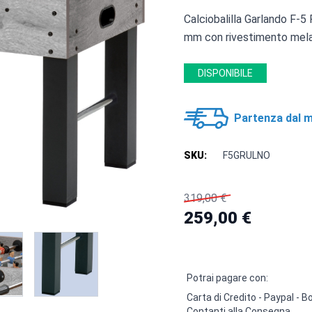
Calciobalilla Garlando F-
mm con rivestimento mel
DISPONIBILE
Partenza dal m
SKU:
F5GRULNO
319,00 €
259,00 €
Potrai pagare con:
Carta di Credito - Paypal -
Contanti alla Consegna