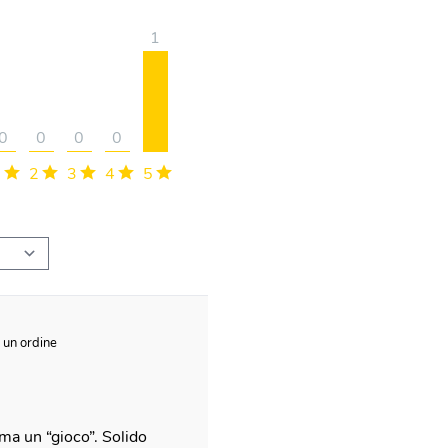
1
0
0
0
0
1
2
3
4
5
d un ordine
ma un “gioco”. Solido