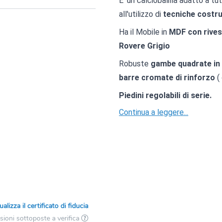
E' un calciobalilla adatto a tut
all'utilizzo di
tecniche costrut
Ha il Mobile in
MDF con rives
Rovere Grigio
Robuste
gambe quadrate in 
barre cromate di rinforzo
(
Piedini regolabili di serie.
Continua a leggere...
ualizza il certificato di fiducia
ioni sottoposte a verifica