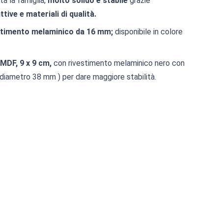
ta la famiglia,
molto solido e stabile
grazie
tive e materiali di qualità.
timento melaminico da 16 mm;
disponibile in colore
MDF, 9 x 9 cm,
con rivestimento melaminico nero con
 diametro 38 mm ) per dare maggiore stabilità.