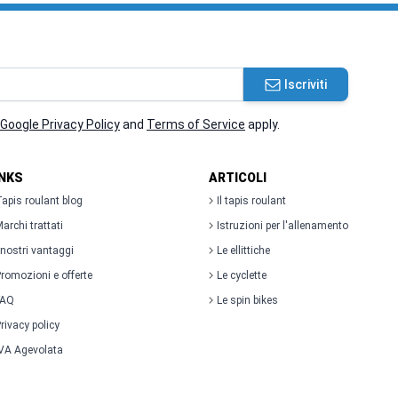
Iscriviti
Google Privacy Policy
and
Terms of Service
apply.
INKS
ARTICOLI
apis roulant blog
Il tapis roulant
archi trattati
Istruzioni per l'allenamento
 nostri vantaggi
Le ellittiche
romozioni e offerte
Le cyclette
FAQ
Le spin bikes
rivacy policy
VA Agevolata