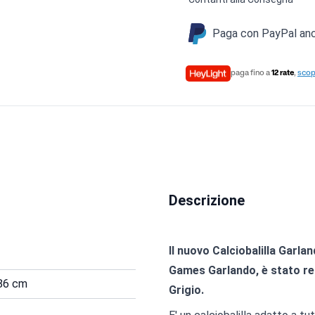
Paga con PayPal anch
paga fino a
12 rate
,
scopr
Descrizione
Il nuovo Calciobalilla Garlan
Games Garlando, è stato re
 86 cm
Grigio.