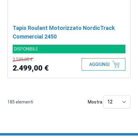
Tapis Roulant Motorizzato NordicTrack
Commercial 2450
DISPONIBILE
3.599,00 €
AGGIUNGI
2.499,00 €
185
elementi
Mostra
pe