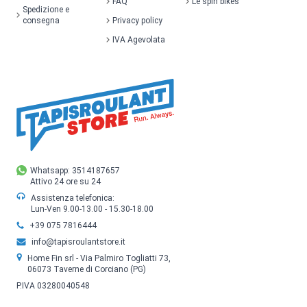
FAQ
Le spin bikes
Spedizione e
consegna
Privacy policy
IVA Agevolata
Whatsapp: 3514187657
Attivo 24 ore su 24
Assistenza telefonica:
Lun-Ven 9.00-13.00 - 15.30-18.00
+39 075 7816444
info@tapisroulantstore.it
Home Fin srl - Via Palmiro Togliatti 73,
06073 Taverne di Corciano (PG)
P.IVA 03280040548