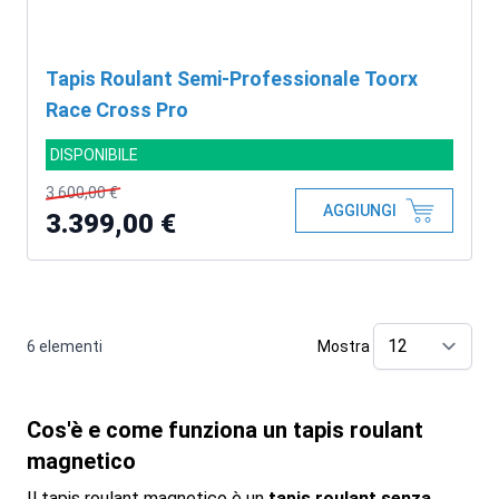
Tapis Roulant Semi-Professionale Toorx
Race Cross Pro
DISPONIBILE
3.600,00 €
AGGIUNGI
3.399,00 €
6
elementi
Mostra
pe
Cos'è e come funziona un tapis roulant
magnetico
Il tapis roulant magnetico è un
tapis roulant senza