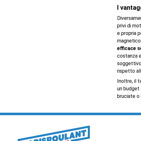
I vantag
Diversament
privi di mo
e propria p
magnetico 
efficace s
costanza e
soggettivo,
rispetto a
Inoltre, i
un budget e
bruciate o 