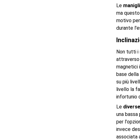
Le
manigl
ma questo 
motivo per 
durante l'e
Inclinaz
Non tutti i
attraverso 
magnetici i
base della 
su più live
livello la 
infortunio
Le
diverse
una bassa 
per l'opzio
invece des
associata 