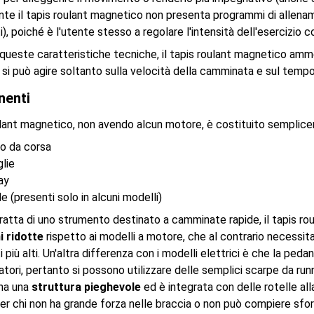
te il tapis roulant magnetico non presenta programmi di allena
), poiché è l'utente stesso a regolare l'intensità dell'esercizio 
 queste caratteristiche tecniche, il tapis roulant magnetico am
e si può agire soltanto sulla velocità della camminata e sul tempo
nenti
oulant magnetico, non avendo alcun motore, è costituito semplic
ro da corsa
lie
ay
le (presenti solo in alcuni modelli)
tratta di uno strumento destinato a camminate rapide, il tapis 
i ridotte
rispetto ai modelli a motore, che al contrario necessit
i più alti. Un'altra differenza con i modelli elettrici è che la pe
tori, pertanto si possono utilizzare delle semplici scarpe da run
ha una
struttura pieghevole
ed è integrata con delle rotelle all
er chi non ha grande forza nelle braccia o non può compiere sforz