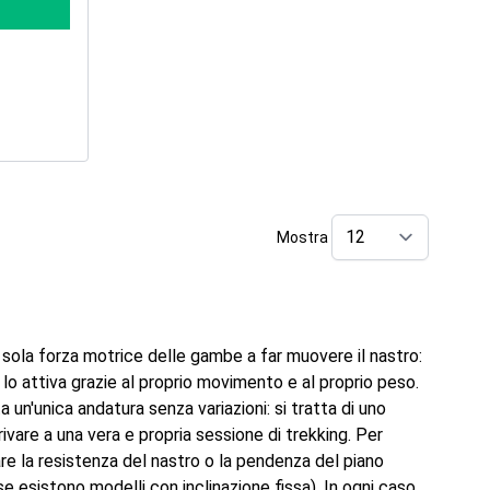
Mostra
per pag
la sola forza motrice delle gambe a far muovere il nastro:
 lo attiva grazie al proprio movimento e al proprio peso.
n'unica andatura senza variazioni: si tratta di uno
rivare a una vera e propria sessione di trekking. Per
iare la resistenza del nastro o la pendenza del piano
 esistono modelli con inclinazione fissa). In ogni caso,