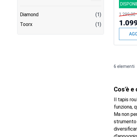
DISPONI
Diamond
(1)
1.299,00 
1.099
Toorx
(1)
AGG
6
elementi
Cos'è e
Il tapis r
funziona, q
Ma non per
strumento i
diversifica
d'appoggio 