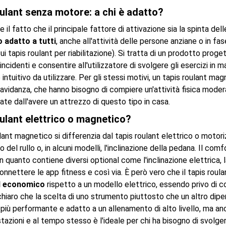
ulant senza motore: a chi è adatto?
il fatto che il principale fattore di attivazione sia la spinta de
 adatto a tutti
, anche all'attività delle persone anziane o in fase
i tapis roulant per riabilitazione). Si tratta di un prodotto prog
di incidenti e consentire all'utilizzatore di svolgere gli esercizi 
intuitivo da utilizzare. Per gli stessi motivi, un tapis roulant m
ravidanza, che hanno bisogno di compiere un'attività fisica mod
te dall'avere un attrezzo di questo tipo in casa.
ulant elettrico o magnetico?
ulant magnetico si differenzia dal tapis roulant elettrico o moto
 del rullo o, in alcuni modelli, l'inclinazione della pedana. Il co
n quanto contiene diversi optional come l'inclinazione elettrica, 
onnettere le app fitness e così via. È però vero che il tapis rou
d economico
rispetto a un modello elettrico, essendo privo di c
hiaro che la scelta di uno strumento piuttosto che un altro dipe
i più performante e adatto a un allenamento di alto livello, ma a
azioni e al tempo stesso è l'ideale per chi ha bisogno di svolger