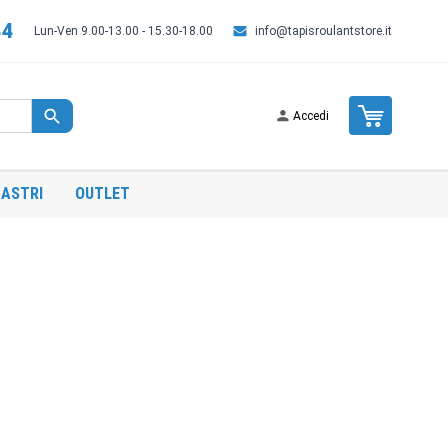
44
Lun-Ven 9.00-13.00 - 15.30-18.00
info@tapisroulantstore.it
Cart
Accedi
ASTRI
OUTLET