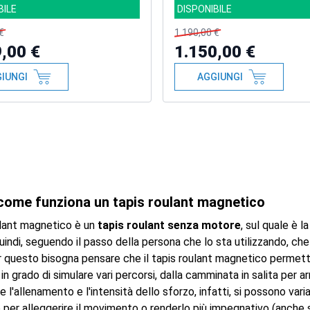
BILE
DISPONIBILE
€
1.190,00 €
,00 €
1.150,00 €
IUNGI
AGGIUNGI
 come funziona un tapis roulant magnetico
oulant magnetico è un
tapis roulant senza motore
, sul quale è 
uindi, seguendo il passo della persona che lo sta utilizzando, che
 questo bisogna pensare che il tapis roulant magnetico permetta u
n grado di simulare vari percorsi, dalla camminata in salita per ar
re l'allenamento e l'intensità dello sforzo, infatti, si possono var
per alleggerire il movimento o renderlo più impegnativo (anche se