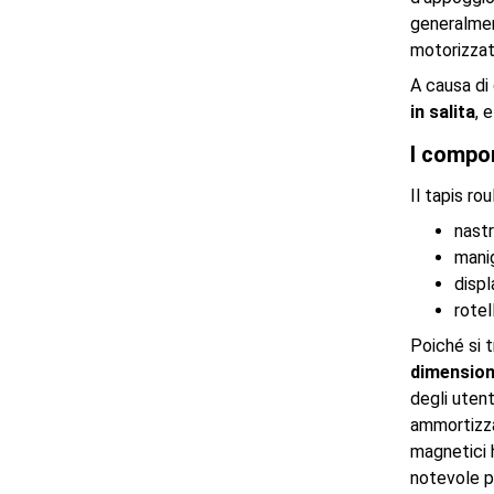
generalmen
motorizzati
A causa di
in salita
, 
I compo
Il tapis r
nast
manig
displ
rotel
Poiché si 
dimension
degli utent
ammortizza
magnetici 
notevole p