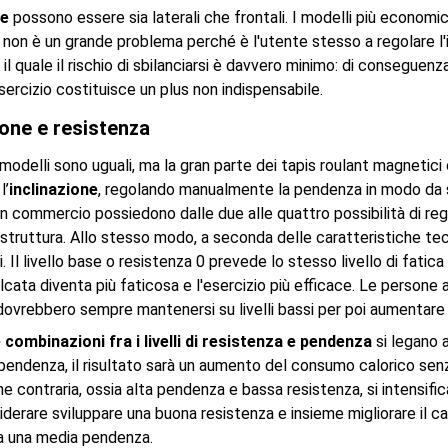
ie
possono essere sia laterali che frontali. I modelli più economic
non è un grande problema perché è l'utente stesso a regolare l'in
il quale il rischio di sbilanciarsi è davvero minimo: di conseguenza
sercizio costituisce un plus non indispensabile.
ione e resistenza
 modelli sono uguali, ma la gran parte dei tapis roulant magnetici
l’
inclinazione
, regolando manualmente la pendenza in modo da sim
n commercio possiedono dalle due alle quattro possibilità di regol
struttura. Allo stesso modo, a seconda delle caratteristiche tecn
lli. Il livello base o resistenza 0 prevede lo stesso livello di fati
falcata diventa più faticosa e l'esercizio più efficace. Le persone
 dovrebbero sempre mantenersi su livelli bassi per poi aumentar
 combinazioni fra i livelli di resistenza e pendenza
si legano a
pendenza, il risultato sarà un aumento del consumo calorico sen
ne contraria, ossia alta pendenza e bassa resistenza, si intensific
iderare sviluppare una buona resistenza e insieme migliorare il c
a una media pendenza.