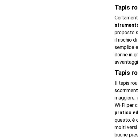
Tapis ro
Certamente 
strumento
proposte su
il rischio 
semplice e 
donne in g
avvantaggia
Tapis ro
Il tapis ro
scorrimento
maggiore, i
Wi-Fi per c
pratico e
questo, è c
molti vers
buone prest