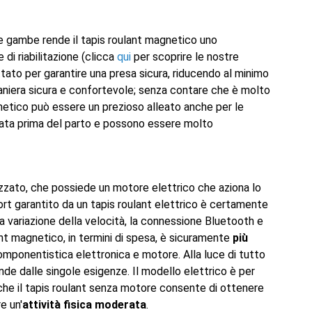
lle gambe rende il tapis roulant magnetico uno
 di riabilitazione (clicca
qui
per scoprire le nostre
ettato per garantire una presa sicura, riducendo al minimo
in maniera sicura e confortevole; senza contare che è molto
agnetico può essere un prezioso alleato anche per le
erata prima del parto e possono essere molto
rizzato, che possiede un motore elettrico che aziona lo
mfort garantito da un tapis roulant elettrico è certamente
la variazione della velocità, la connessione Bluetooth e
lant magnetico, in termini di spesa, è sicuramente
più
omponentistica elettronica e motore. Alla luce di tutto
nde dalle singole esigenze. Il modello elettrico è per
nche il tapis roulant senza motore consente di ottenere
e un'
attività fisica moderata
.