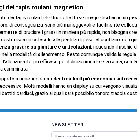
gi del tapis roulant magnetico
e dai tapis roulant elettrici, gli attrezzi magnetici hanno un
pes
tore: di conseguenza, sono più maneggevoli e facilmente collocabi
ermette di bruciare i grassi in maniera più rapida, non bisogna cre
costituisca un ostacolo alla perdita di peso: al contrario, con 
enza gravare su giunture e articolazioni
, riducendo il rischio 
 nella modalità di allenamento. Resta comunque valida la regola
 l’allenamento più efficace per il dimagrimento è la corsa, con la 
lla camminata.
l tappeto magnetico è
uno dei treadmill più economici sul mer
ccessivo. Molti modelli hanno un display su cui vengono visualizz
i battiti cardiaci, grazie ai quali sarà possibile tenere traccia costa
NEWSLETTER
Indirizzo email