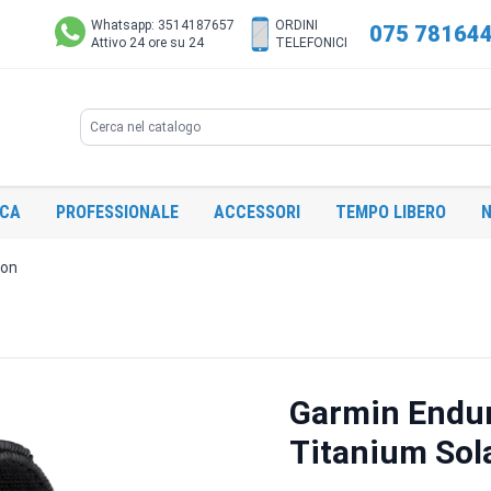
Whatsapp: 3514187657
ORDINI
075 78164
Attivo 24 ore su 24
TELEFONICI
Search
ICA
PROFESSIONALE
ACCESSORI
TEMPO LIBERO
N
ion
Garmin Endu
Titanium Sola