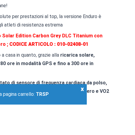
ane!
volute per prestazioni al top, la versione Enduro è
i atleti di resistenza estrema
 Solar Edition Carbon Grey DLC Titanium con
ero ;
CODICE ARTICOLO :
010-02408-01
 a casa in quanto, grazie alla
ricarica solare,
80 ore in modalità GPS e fino a 300 ore in
tato di sensore di frequenza cardiaca da polso,
x
rma grazie al calcolo dei tempi di recupero e VO2
a pagina carrello:
TRSP
running e molto altro.