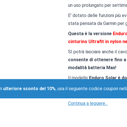
un uso prolungato per settim
E' dotato delle funzioni più e
stata pensata da Garmin per gl
Questa è la versione
Enduro
cinturino Ultrafit in nylon n
SI potrà lasciare anche il cavo
consente di ottenere fino a 
modalità batteria Max!
Il modello
Enduro Solar è do
mantieni alto lo stato di fo
un
ulteriore sconto del 10%
, usa il seguente codice coupon nell
Max ottimizzati per il trail 
Continua a leggere...