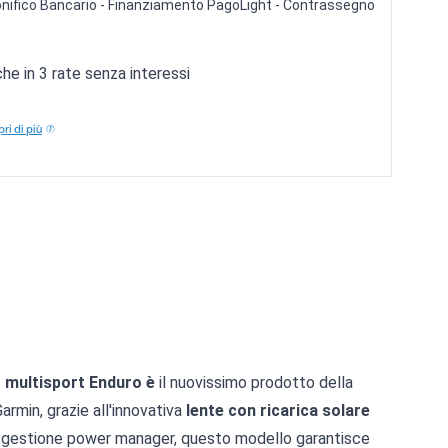
 Bonifico Bancario - Finanziamento PagoLight - Contrassegno
e in 3 rate senza interessi
ri di più
multisport Enduro è
il nuovissimo prodotto della
armin, grazie all'innovativa
lente con ricarica solare
i gestione power manager, questo modello garantisce