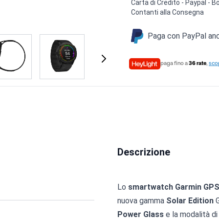
Carta di Credito - Paypal -
Contanti alla Consegna
Paga con PayPal anch
paga fino a
36 rate
,
scop
Descrizione
Lo
smartwatch Garmin GPS 
nuova gamma
Solar Edition
G
Power Glass
e la modalità d