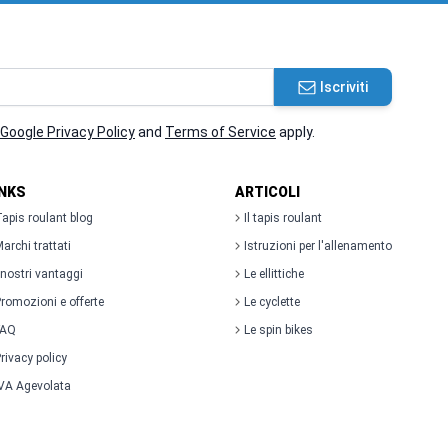
Iscriviti
Google Privacy Policy
and
Terms of Service
apply.
INKS
ARTICOLI
apis roulant blog
Il tapis roulant
archi trattati
Istruzioni per l'allenamento
 nostri vantaggi
Le ellittiche
romozioni e offerte
Le cyclette
FAQ
Le spin bikes
rivacy policy
VA Agevolata