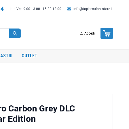
44
Lun-Ven 9.00-13.00 - 15.30-18.00
info@tapisroulantstore.it
Cart
Accedi
ASTRI
OUTLET
ro Carbon Grey DLC
r Edition