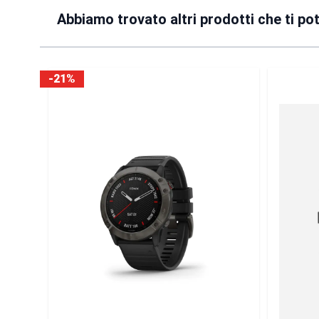
Abbiamo trovato altri prodotti che ti po
-11%
-21%