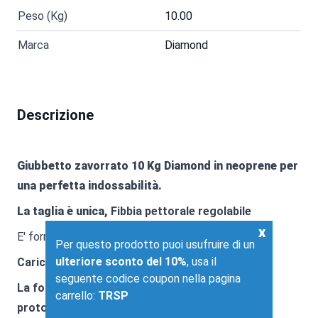
Peso (Kg)
10.00
Marca
Diamond
Descrizione
Giubbetto zavorrato 10 Kg Diamond in neoprene per
una perfetta indossabilità.
La taglia è unica,
Fibbia pettorale regolabile
x
E' formato da
20 pacchi da 500 grammi ciascuno
Per questo prodotto puoi usufruire di un
ulteriore sconto del 10%
, usa il
Carico Max : 10 Kg
seguente codice coupon nella pagina
La forma ed il peso lo rendono perfetto per
carrello:
TRSP
protocolli di allenamento femminile.