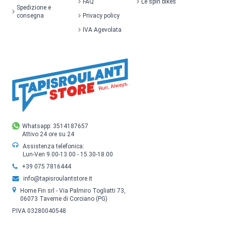
FAQ
Le spin bikes
Spedizione e
consegna
Privacy policy
IVA Agevolata
Whatsapp: 3514187657
Attivo 24 ore su 24
Assistenza telefonica:
Lun-Ven 9.00-13.00 - 15.30-18.00
+39 075 7816444
info@tapisroulantstore.it
Home Fin srl - Via Palmiro Togliatti 73,
06073 Taverne di Corciano (PG)
P.IVA 03280040548