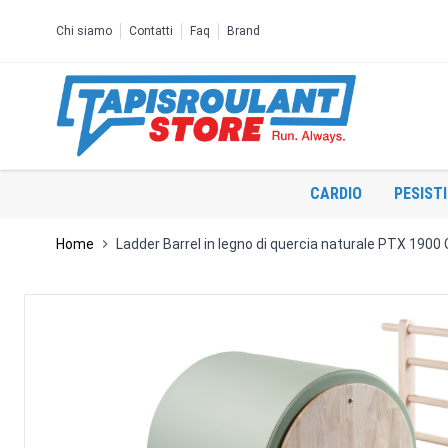
Salta al contenuto
Chi siamo
Contatti
Faq
Brand
CARDIO
PESIST
Home
Ladder Barrel in legno di quercia naturale PTX 1900