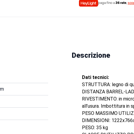
paga fino a
36 rate
,
scop
Descrizione
Dati tecnici:
STRUTTURA: legno di que
mm
DISTANZA BARREL-LADDE
RIVESTIMENTO: in microfi
all’usura. Imbottitura in 
PESO MASSIMO UTILIZ
DIMENSIONI: 1222x76
PESO: 35 kg