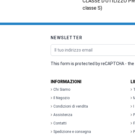
CLASSE D’UTILIZZO PRO
classe S)
NEWSLETTER
Indirizzo email
This form is protected by reCAPTCHA - the
INFORMAZIONI
L
Chi Siamo
T
Il Negozio
M
Condizioni di vendita
I
Assistenza
P
Contatti
Spedizione e consegna
P