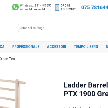
Whatsapp: 3514187657
ORDINI
075 78164
Attivo 24 ore su 24
TELEFONICI
Search
ICA
PROFESSIONALE
ACCESSORI
TEMPO LIBERO
N
 Green Tea
Ladder Barrel
PTX 1900 Gr