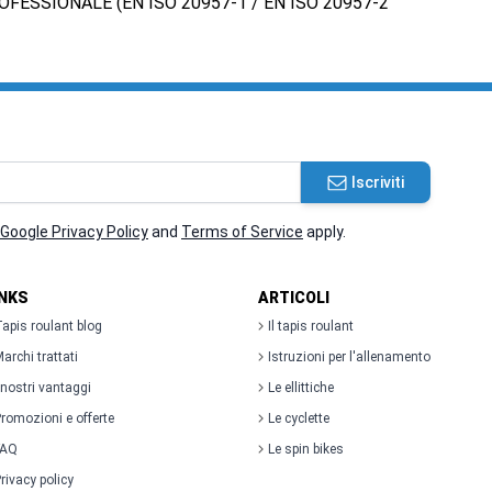
FESSIONALE (EN ISO 20957-1 / EN ISO 20957-2
Iscriviti
Google Privacy Policy
and
Terms of Service
apply.
INKS
ARTICOLI
apis roulant blog
Il tapis roulant
archi trattati
Istruzioni per l'allenamento
 nostri vantaggi
Le ellittiche
romozioni e offerte
Le cyclette
FAQ
Le spin bikes
rivacy policy