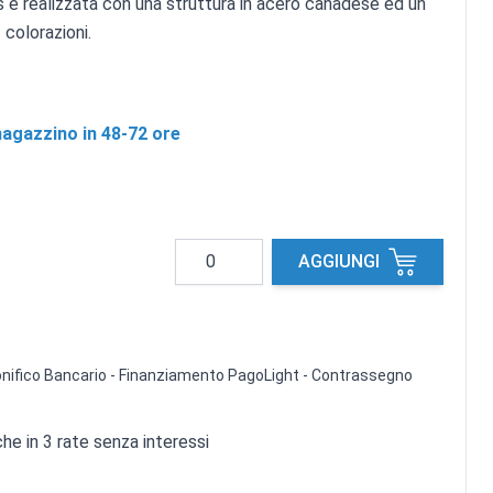
es è realizzata con una struttura in acero canadese ed un
 colorazioni.
agazzino in 48-72 ore
Quantità
AGGIUNGI
 Bonifico Bancario - Finanziamento PagoLight - Contrassegno
e in 3 rate senza interessi