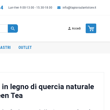
44
Lun-Ven 9.00-13.00 - 15.30-18.00
info@tapisroulantstore.it
Cart
Accedi
ASTRI
OUTLET
 in legno di quercia naturale
een Tea