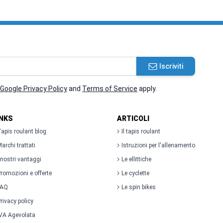
Iscriviti
Google Privacy Policy
and
Terms of Service
apply.
INKS
ARTICOLI
apis roulant blog
Il tapis roulant
archi trattati
Istruzioni per l'allenamento
 nostri vantaggi
Le ellittiche
romozioni e offerte
Le cyclette
FAQ
Le spin bikes
rivacy policy
VA Agevolata