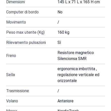
Dimensioni
145 L x 71 L x 165 H cm
Computer di bordo
No
Movimento
/
Peso max utente (Kg)
160 kg
Rilevamento pulsazioni
Sì
Resistore magnetico
Freno
Silencionsa SMR
ergonomica imbottita ,
Sella
regolazione verticale ed
orizzontale
Trasmissione
/
Volano
Anteriore