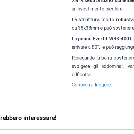
Sia la
seduta sia lo schienal
un rivestimento bicolore.
La
struttura
, molto
robusta
da 38x38mm e può sostener
La
panca Everfit WBK-400
h
arrivare a 80°, e può raggiung
Ripiegando la barra posterior
svolgere gli addominali, va
difficoltà.
Continua a leggere...
trebbero interessare!