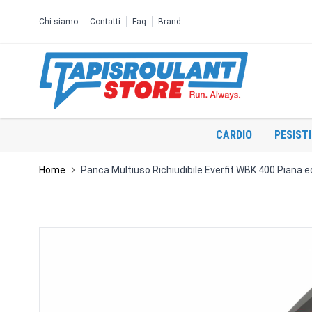
Salta al contenuto
Chi siamo
Contatti
Faq
Brand
CARDIO
PESIST
Home
Panca Multiuso Richiudibile Everfit WBK 400 Piana ed