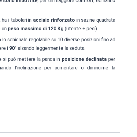
e sono imbottite
, per un maggiore comfort, ed hanno
, ha i tubolari in
acciaio rinforzato
in sezine quadrata
e un
peso massimo di 120 Kg
(utente + pesi).
a lo schienale regolabile su 10 diverse posizioni fino ad
ere i
90°
alzando leggermente la seduta.
e si può mettere la panca in
posizione declinata
per
riando l'inclinazione per aumentare o diminuirne la