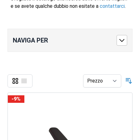
e se avete qualche dubbio non esitate a
contattarci
.
NAVIGA PER
Griglia
Lista
Mostra come
Ord
-9%