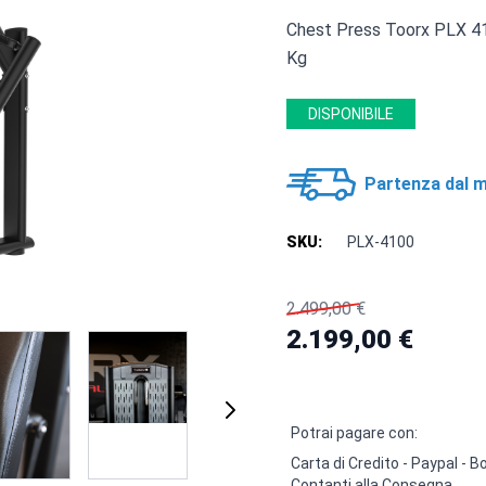
Chest Press Toorx PLX 41
Kg
DISPONIBILE
Partenza dal m
SKU:
PLX-4100
2.499,00 €
2.199,00 €
Potrai pagare con:
Carta di Credito - Paypal -
Contanti alla Consegna