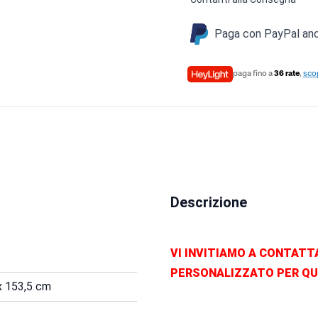
Paga con PayPal anch
paga fino a
36 rate
,
scop
Descrizione
VI INVITIAMO A CONTATT
PERSONALIZZATO PER Q
x 153,5 cm