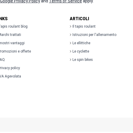
Google Privacy Policy
and
Terms of Service
apply.
INKS
ARTICOLI
apis roulant blog
Il tapis roulant
archi trattati
Istruzioni per l'allenamento
 nostri vantaggi
Le ellittiche
romozioni e offerte
Le cyclette
FAQ
Le spin bikes
rivacy policy
VA Agevolata