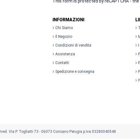
This form is protected by reCAPTCHA - the
INFORMAZIONI
L
Chi Siamo
T
Il Negozio
M
Condizioni di vendita
I
Assistenza
P
Contatti
Spedizione e consegna
P
I
rved. Via P. Togliatti 73 - 06073 Corciano Perugia p.iva 03280040548