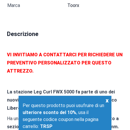
Marca
Toorx
Descrizione
VI INVITIAMO A CONTATTARCI PER RICHIEDERE UN
PREVENTIVO PERSONALIZZATO PER QUESTO
ATTREZZO.
La stazione Leg Curl FWX 5000 fa parte di uno dei
x
nuovissimi modelli della linea professionale Carico
Per questo prodotto puoi usufruire di un
Libero ( free weight ) Toorx.
ulteriore sconto del 10%
, usa il
Ha una struttura con
tubolare in Acciaio rinforzato a
seguente codice coupon nella pagina
carrello:
TRSP
sezione ovale piatta 50 x 110 mm , spessore 3 mm.