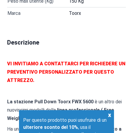
Peso max utente (Kg)
150 Kg
Marca
Toorx
Descrizione
VI INVITIAMO A CONTATTARCI PER RICHIEDERE UN
PREVENTIVO PERSONALIZZATO PER QUESTO
ATTREZZO.
La stazione Pull Down Toorx FWX 5600
è un altro dei
nuovissimi modelli della
linea professionale ( Free
x
Weight ) Carico Libero Toorx.
Per questo prodotto puoi usufruire di un
ulteriore sconto del 10%
, usa il
Ha una struttura con
tubolare in Acciaio rinforzato a