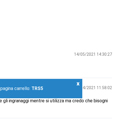
14/05/2021 14:30:27
x
x
16/04/2021 11:58:02
 pagina carrello:
TRS5
e gli ingranaggi mentre si utilizza ma credo che bisogni