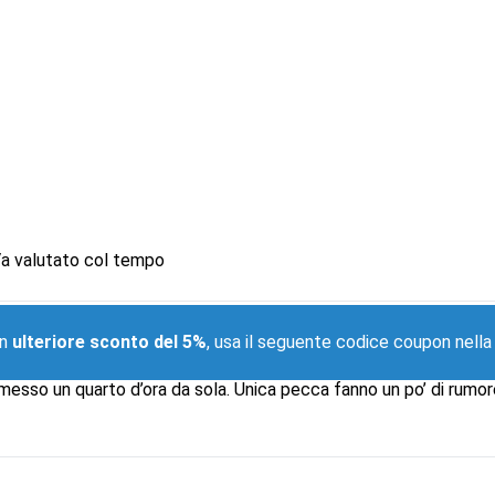
Va valutato col tempo
un
 il seguente codice coupon nella pagina carrello:
ulteriore sconto del 5%
, usa il seguente codice coupon nella
TRS
o messo un quarto d’ora da sola. Unica pecca fanno un po’ di rumor