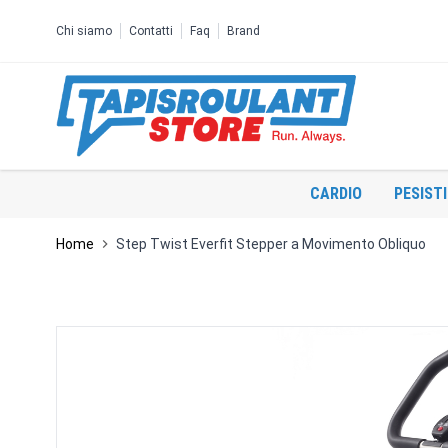
Salta al contenuto
Chi siamo
Contatti
Faq
Brand
CARDIO
PESIST
Home
Step Twist Everfit Stepper a Movimento Obliquo