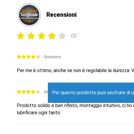
Recensioni
(2)
- Anonimo
Per me è ottimo, anche se non è regolabile la durezza. 
- Anonimo
PROMO
Per questo prodotto puoi usufruire di 
-
Extra Sconto del 15%
, usa
Prodotto solido e ben rifinito, montaggio intuitivo, ci h
lubrificare ogni tanto.