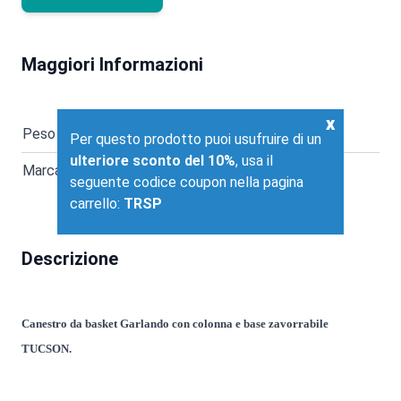
Maggiori Informazioni
x
Peso (Kg)
16.00
Per questo prodotto puoi usufruire di un
ulteriore sconto del 10%
, usa il
Marca
Garlando
seguente codice coupon nella pagina
carrello:
TRSP
Descrizione
Canestro da basket Garlando con colonna e base zavorrabile
TUCSON.