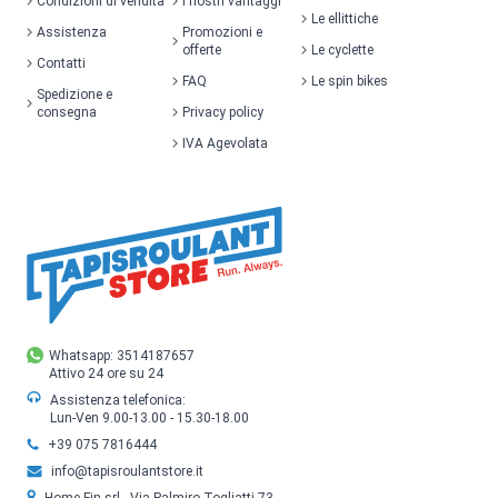
Condizioni di vendita
I nostri vantaggi
Le ellittiche
Assistenza
Promozioni e
offerte
Le cyclette
Contatti
FAQ
Le spin bikes
Spedizione e
consegna
Privacy policy
IVA Agevolata
Whatsapp: 3514187657
Attivo 24 ore su 24
Assistenza telefonica:
Lun-Ven 9.00-13.00 - 15.30-18.00
+39 075 7816444
info@tapisroulantstore.it
Home Fin srl - Via Palmiro Togliatti 73,