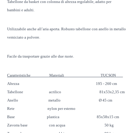
Tabellone da basket con colonna di altezza regolabile, adatto per
bambini e adulti.
Utilizzabile anche all’aria aperta. Robusto tabellone con anello in metallo
verniciato a polvere.
Facile da trasportare grazie alle due ruote.
Caratteristiche Materiali TUCSON
Altezza 195 - 260 cm
Tabellone acrilico 81x53x2,35 cm
Anello metallo Ø 45 cm
Rete nylon per esterno
Base plastica 85x58x15 cm
Zavorra base con acqua 50 kg