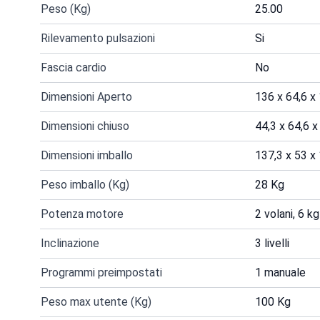
Peso (Kg)
25.00
Rilevamento pulsazioni
Si
Fascia cardio
No
Dimensioni Aperto
136 x 64,6 x
Dimensioni chiuso
44,3 x 64,6 
Dimensioni imballo
137,3 x 53 x
Peso imballo (Kg)
28 Kg
Potenza motore
2 volani, 6 k
Inclinazione
3 livelli
Programmi preimpostati
1 manuale
Peso max utente (Kg)
100 Kg