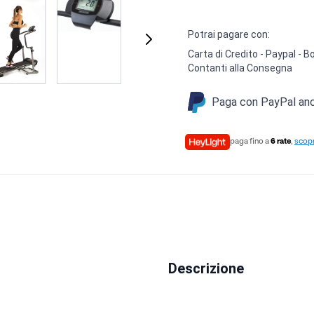
Potrai pagare con:
Carta di Credito - Paypal -
Contanti alla Consegna
Paga con PayPal anch
paga fino a
6 rate
,
scopr
Descrizione