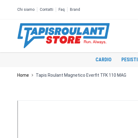
Salta al contenuto
Chi siamo
Contatti
Faq
Brand
CARDIO
PESIST
Home
Tapis Roulant Magnetico Everfit TFK 110 MAG