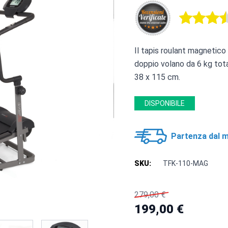
Il tapis roulant magnetic
doppio volano da 6 kg total
38 x 115 cm.
DISPONIBILE
Partenza dal m
SKU:
TFK-110-MAG
279,00 €
199,00 €