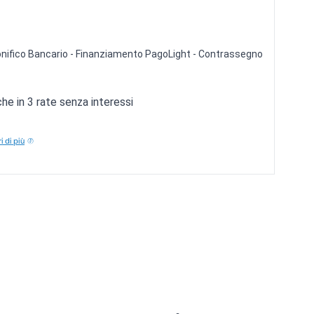
 Bonifico Bancario - Finanziamento PagoLight - Contrassegno
e in 3 rate senza interessi
i di più