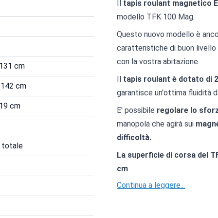
Il
tapis roulant magnetico 
modello TFK 100 Mag.
Questo nuovo modello è ancor
caratteristiche di buon livel
con la vostra abitazione.
 131 cm
Il
tapis roulant è dotato di 
x 142 cm
garantisce un'ottima fluidità
 19 cm
E' possibile
regolare lo sfor
manopola che agirà sui
magne
difficoltà.
g totale
La superficie di corsa del 
cm
Continua a leggere...