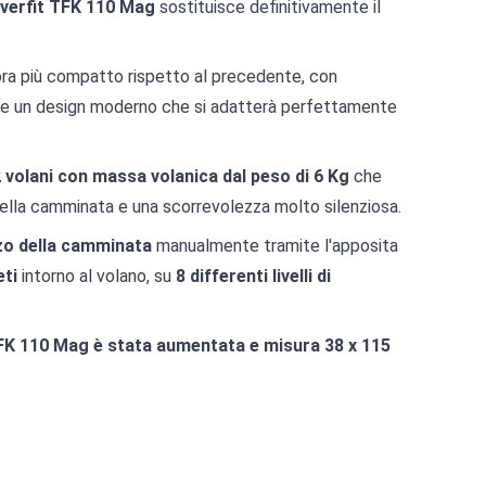
Everfit TFK 110 Mag
sostituisce definitivamente il
a più compatto rispetto al precedente, con
lo e un design moderno che si adatterà perfettamente
2 volani con massa volanica dal peso di 6 Kg
che
 della camminata e una scorrevolezza molto silenziosa.
zo della camminata
manualmente tramite l'apposita
ti
intorno al volano, su
8 differenti livelli di
TFK 110 Mag è stata aumentata e misura 38 x 115