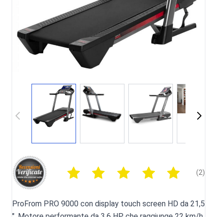
(2)
ProFrom PRO 9000 con display touch screen HD da 21,5
", Motore performante da 3.6 HP che raggiunge 22 km/h,