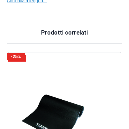
Continua a leggere...
Prodotti correlati
-25%
-10%