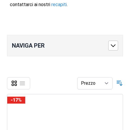
contattarci ai nostri
recapiti
.
NAVIGA PER
Griglia
Lista
Mostra come
Ord
-17%