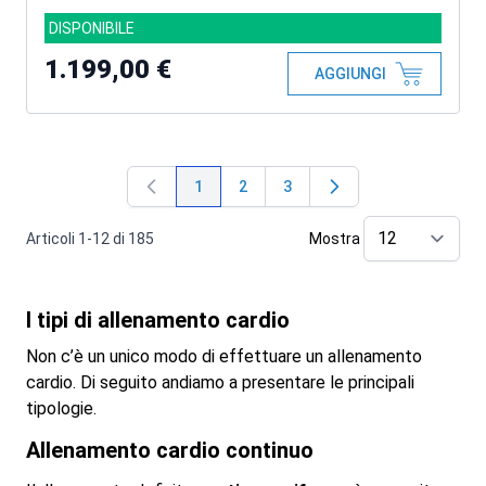
DISPONIBILE
1.199,00 €
AGGIUNGI
1
2
3
Attualmente stai leggendo la pagina
Pagina
Pagina
Articoli
1
-
12
di
185
Mostra
pe
I tipi di allenamento cardio
Non c’è un unico modo di effettuare un allenamento
cardio. Di seguito andiamo a presentare le principali
tipologie.
Allenamento cardio continuo