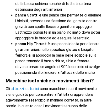
della bassa schiena nonché di tutta la catena
estensoria degli arti inferiori.
panca Scott
: è una panca che permette di allenare
i bicipiti, prevede una flessione del gomito contro
gravità con spalla flessa e gomito in appoggio.
L’attrezzo consiste in un piano inclinato dove poter
appoggiare le braccia ed eseguire l’esercizio.
panca Hip Thrust
: è una panca ideata per allenare
gli arti inferiori, nello specifico gluteo e bicipite
femorale; si appoggia la base delle scapole sulla
panca tenendo il busto dritto, tibia e femore
devono creare un angolo di 90°;l’esercizio si svolge
posizionando il bilanciere all’altezza delle anche.
Macchine isotoniche o movimenti liberi?
Gli
attrezzi isotonici
sono macchine in cui il movimento
viene guidato per consentire all’atleta di apprendere
agevolmente l’esercizio in maniera corretta. In altre
parole, in questo caso i movimenti seguono delle