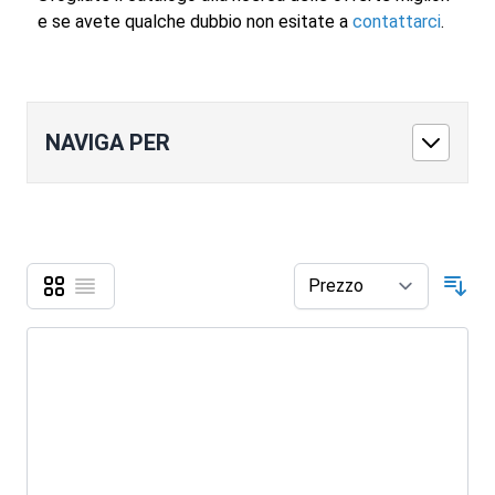
e se avete qualche dubbio non esitate a
contattarci
.
NAVIGA PER
Griglia
Lista
Mostra come
Ord