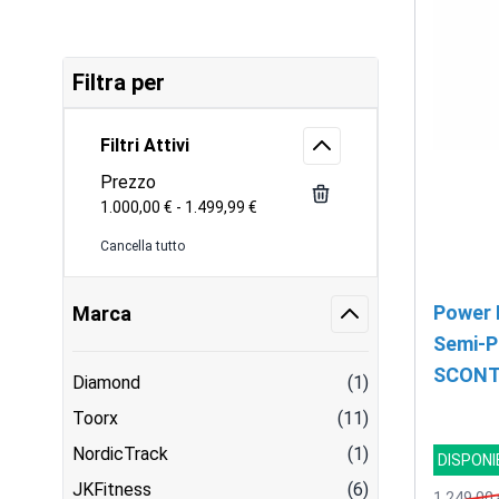
Filtra per
Filtri Attivi
Prezzo
1.000,00 € - 1.499,99 €
Cancella tutto
Power 
Marca
Semi-P
SCON
Diamond
(1)
Toorx
(11)
NordicTrack
(1)
DISPONI
JKFitness
(6)
1.249,00 