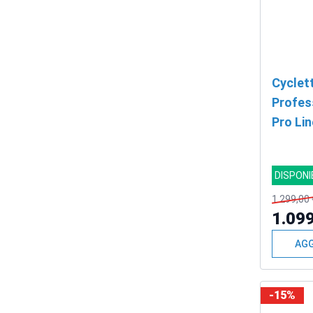
Cyclet
Profes
Pro Li
+ COD
DISPONI
1.299,00 
1.099
AGG
-15%