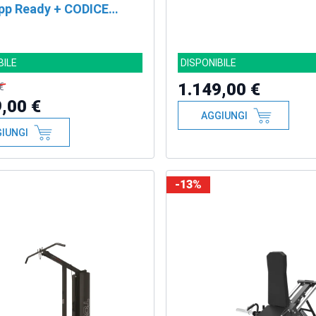
pp Ready + CODICE
TO
BILE
DISPONIBILE
1.149,00 €
€
,00 €
AGGIUNGI
IUNGI
-13%