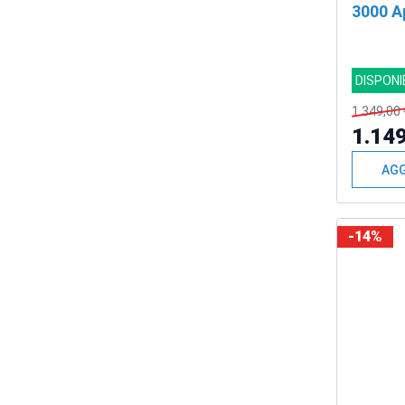
3000 A
SCON
DISPONI
1.349,00 
1.149
AGG
-14%