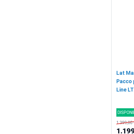
Lat Ma
Pacco 
Line L
SCON
DISPONI
1.399,00 
1.199