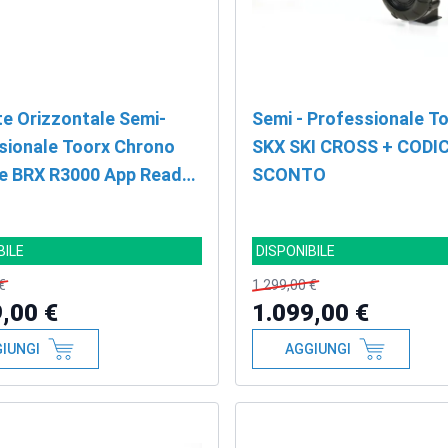
te Orizzontale Semi-
Semi - Professionale T
sionale Toorx Chrono
SKX SKI CROSS + CODI
ne BRX R3000 App Ready
SCONTO
ICE SCONTO
BILE
DISPONIBILE
€
1.299,00 €
,00 €
1.099,00 €
IUNGI
AGGIUNGI