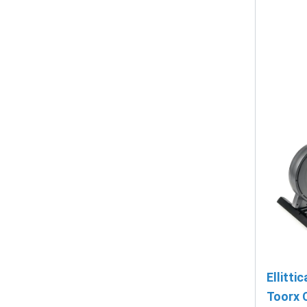
Ellitti
Toorx 