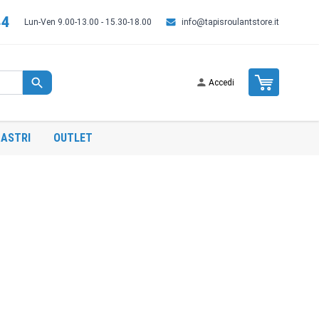
44
Lun-Ven 9.00-13.00 - 15.30-18.00
info@tapisroulantstore.it
Cart
Accedi
ASTRI
OUTLET