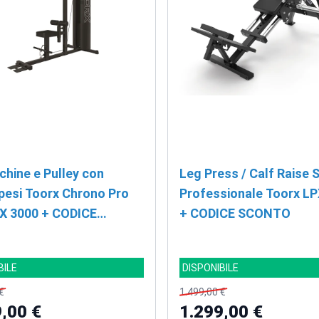
chine e Pulley con
Leg Press / Calf Raise 
pesi Toorx Chrono Pro
Professionale Toorx LP
TX 3000 + CODICE
+ CODICE SCONTO
TO
BILE
DISPONIBILE
€
1.499,00 €
,00 €
1.299,00 €