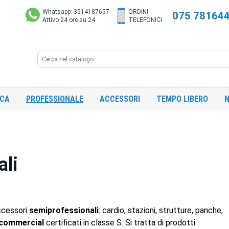
Whatsapp: 3514187657
ORDINI
075 78164
Attivo 24 ore su 24
TELEFONICI
Search
ICA
PROFESSIONALE
ACCESSORI
TEMPO LIBERO
N
ali
accessori
semiprofessionali
: cardio, stazioni, strutture, panche,
t commercial
certificati in classe S. Si tratta di prodotti