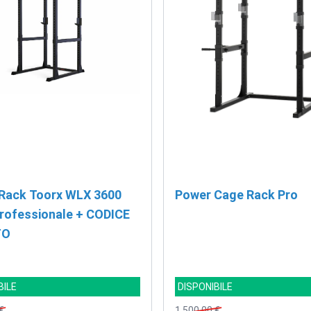
Rack Toorx WLX 3600
Power Cage Rack Pro
rofessionale + CODICE
TO
BILE
DISPONIBILE
€
1.500,00 €