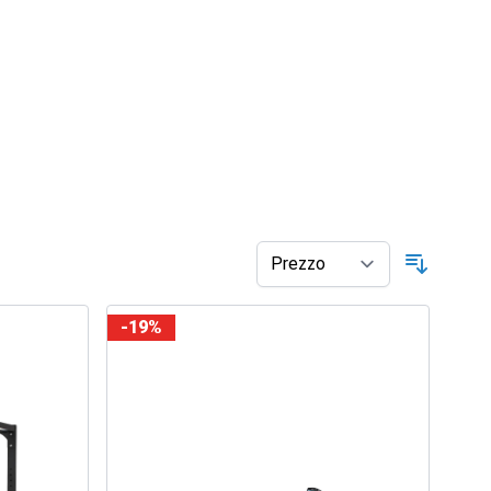
Ordina p
-19%