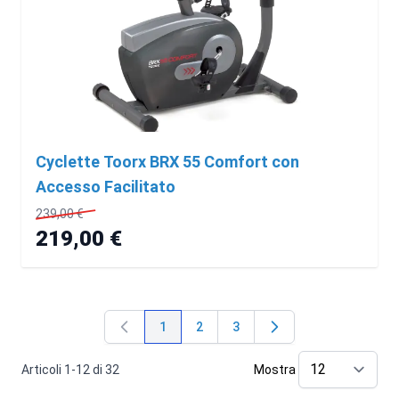
Cyclette Toorx BRX 55 Comfort con
Accesso Facilitato
239,00 €
219,00 €
1
2
3
Attualmente stai leggendo la pagina
Pagina
Pagina
Articoli
1
-
12
di
32
Mostra
pe