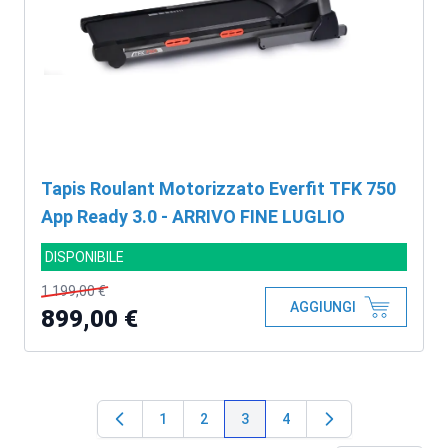
Tapis Roulant Motorizzato Everfit TFK 750
App Ready 3.0 - ARRIVO FINE LUGLIO
DISPONIBILE
1.199,00 €
AGGIUNGI
899,00 €
1
2
3
4
Pagina
Pagina
Attualmente stai leggendo la p
Pagina