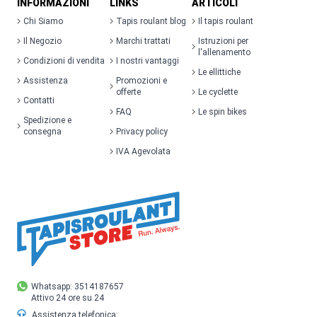
INFORMAZIONI
LINKS
ARTICOLI
Chi Siamo
Tapis roulant blog
Il tapis roulant
Il Negozio
Marchi trattati
Istruzioni per
l'allenamento
Condizioni di vendita
I nostri vantaggi
Le ellittiche
Assistenza
Promozioni e
offerte
Le cyclette
Contatti
FAQ
Le spin bikes
Spedizione e
consegna
Privacy policy
IVA Agevolata
Whatsapp: 3514187657
Attivo 24 ore su 24
Assistenza telefonica: