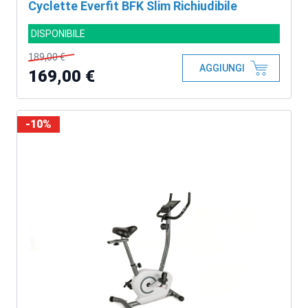
Cyclette Everfit BFK Slim Richiudibile
DISPONIBILE
189,00 €
AGGIUNGI
169,00 €
-10%