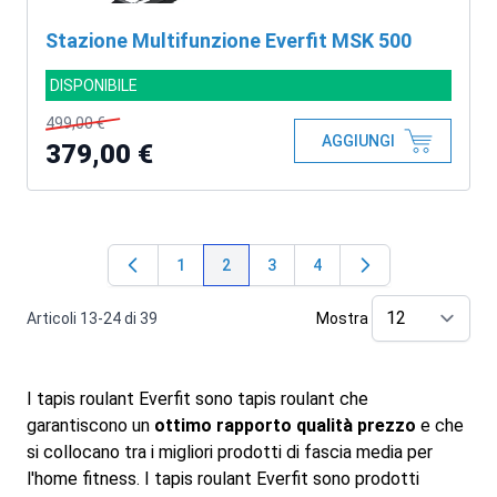
Stazione Multifunzione Everfit MSK 500
DISPONIBILE
499,00 €
AGGIUNGI
379,00 €
1
2
3
4
Pagina
Attualmente stai leggendo la pagina
Pagina
Pagina
Articoli
13
-
24
di
39
Mostra
pe
I tapis roulant Everfit sono tapis roulant che
garantiscono un
ottimo rapporto qualità prezzo
e che
si collocano tra i migliori prodotti di fascia media per
l'home fitness. I tapis roulant Everfit sono prodotti