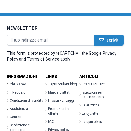
NEWSLETTER
Indirizzo email
Iscriviti
This form is protected by reCAPTCHA - the
Google Privacy
Policy
and
Terms of Service
apply.
INFORMAZIONI
LINKS
ARTICOLI
Chi Siamo
Tapis roulant blog
Il tapis roulant
Il Negozio
Marchi trattati
Istruzioni per
l'allenamento
Condizioni di vendita
I nostri vantaggi
Le ellittiche
Assistenza
Promozioni e
offerte
Le cyclette
Contatti
FAQ
Le spin bikes
Spedizione e
consegna
Privacy policy