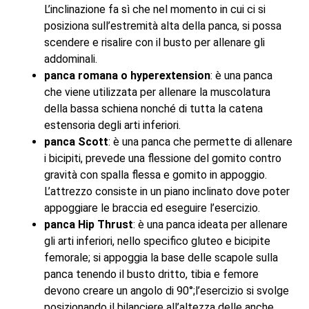
L’inclinazione fa sì che nel momento in cui ci si
posiziona sull’estremità alta della panca, si possa
scendere e risalire con il busto per allenare gli
addominali.
panca romana o hyperextension
: è una panca
che viene utilizzata per allenare la muscolatura
della bassa schiena nonché di tutta la catena
estensoria degli arti inferiori.
panca Scott
: è una panca che permette di allenare
i bicipiti, prevede una flessione del gomito contro
gravità con spalla flessa e gomito in appoggio.
L’attrezzo consiste in un piano inclinato dove poter
appoggiare le braccia ed eseguire l’esercizio.
panca Hip Thrust
: è una panca ideata per allenare
gli arti inferiori, nello specifico gluteo e bicipite
femorale; si appoggia la base delle scapole sulla
panca tenendo il busto dritto, tibia e femore
devono creare un angolo di 90°;l’esercizio si svolge
posizionando il bilanciere all’altezza delle anche.